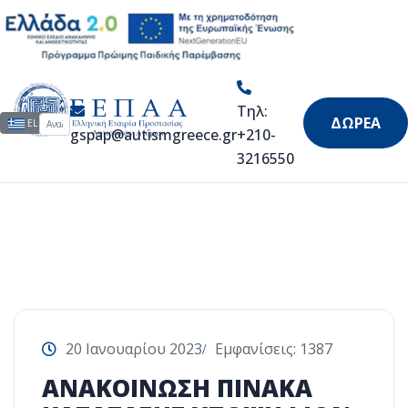
Αριάδνη ΙΙ
Τηλ:
Αναζήτηση...
Επιλέξτε τη γλώσσα σας
ΔΩΡΕΑ
EL
gspap@autismgreece.gr
+210-
3216550
20 Ιανουαρίου 2023
Εμφανίσεις: 1387
ΑΝΑΚΟΙΝΩΣΗ ΠΙΝΑΚΑ