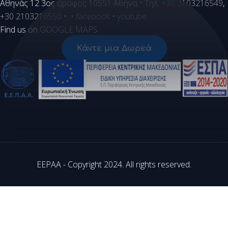
Aθηνάς 12 3ος όροφος 10551 Αθήνα • Τηλ.
+30 2103216549
,
+30 2103216550
• •
facebook
•
youtube
Find us on
GOOGLE MAPS
Κάντε μια Δωρεά
EEPAA - Copyright 2024. All rights reserved.