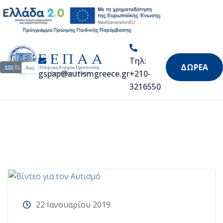
Άρθρα & Video
Τηλ:
Αναζήτηση...
Επιλέξτε τη γλώσσα σας
ΔΩΡΕΑ
EL
gspap@autismgreece.gr
+210-
3216550
22 Ιανουαρίου 2019