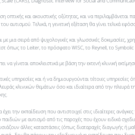
 Scale (CARS), Diagnostic Interview for Social and Communicat
ίμηση οπτικής και ακουστικής οξύτητας, και να περιλαμβάνεται 
του αυτισμού. Τελικά, η γενετική εξέταση θα γίνει τελικά εφό
ται με μια σειρά από ψυχολογικές και γλωσσικές δοκιμασίες, 
στ όπως το Leiter, το πρόσφατο WISC, το Reynell, το Symbolic
ει να γίνεται αποκλειστικά με βάση την εκτενή κλινική εκτίμη
τικές υπηρεσίες και ή να δημιουργούνται τέτοιες υπηρεσίες 
πλευράς κλινικών θεμάτων όσο και ιδιαίτερα από την πλευρά
κης.
να έχει την εκπαίδευση που αντιστοιχεί στις ιδιαίτερες ανάγκε
παιδιών με αυτισμό από τις παροχές που έχουν ειδικά σχεδι
υσιάζουν άλλες καταστάσεις (όπως διαταραχές διαγωγής ή μα