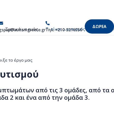
ΔΩΡΕΑ
gspap@autismgreece.gr
Τηλ: +210-3216550
Σχετικά με εμάς
Τι είναι ο αυτισμός
Νέα & Εκ
ριξε το έργο μας
αυτισμού
υμπτωμάτων από τις 3 ομάδες, από τα 
δα 2 και ένα από την ομάδα 3.