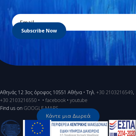
Subscribe Now
Aθηνάς 12 3ος όροφος 10551 Αθήνα • Τηλ.
+30 2103216549
,
+30 2103216550
• •
facebook
•
youtube
Find us on
GOOGLE MAPS
Κάντε μια Δωρεά