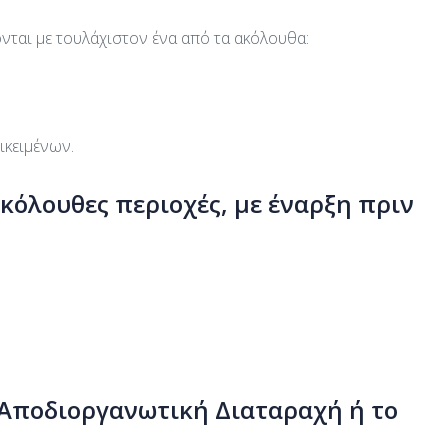
ται με τουλάχιστον ένα από τα ακόλουθα:
ικειμένων.
κόλουθες περιοχές, με έναρξη πριν
ή Αποδιοργανωτική Διαταραχή ή το