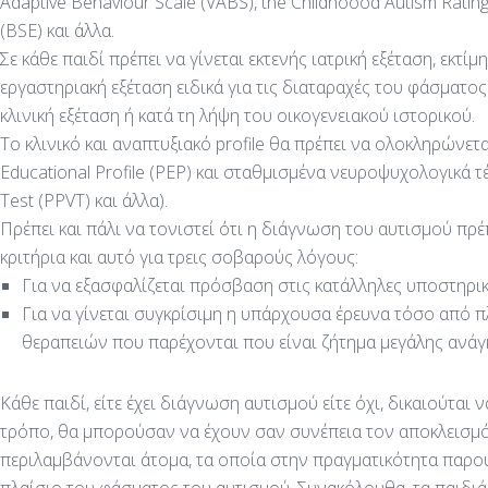
Adaptive Behaviour Scale (VABS), the Childhoood Autism Rating
(BSE) και άλλα.
Σε κάθε παιδί πρέπει να γίνεται εκτενής ιατρική εξέταση, εκτ
εργαστηριακή εξέταση ειδικά για τις διαταραχές του φάσματος 
κλινική εξέταση ή κατά τη λήψη του οικογενειακού ιστορικού.
Το κλινικό και αναπτυξιακό profile θα πρέπει να ολοκληρώνε
Educational Profile (PEP) και σταθμισμένα νευροψυχολογικά τέ
Test (PPVT) και άλλα).
Πρέπει και πάλι να τονιστεί ότι η διάγνωση του αυτισμού πρέπ
κριτήρια και αυτό για τρεις σοβαρούς λόγους:
Για να εξασφαλίζεται πρόσβαση στις κατάλληλες υποστηρικ
Για να γίνεται συγκρίσιμη η υπάρχουσα έρευνα τόσο από 
θεραπειών που παρέχονται που είναι ζήτημα μεγάλης ανάγ
Κάθε παιδί, είτε έχει διάγνωση αυτισμού είτε όχι, δικαιούται 
τρόπο, θα μπορούσαν να έχουν σαν συνέπεια τον αποκλεισμό 
περιλαμβάνονται άτομα, τα οποία στην πραγματικότητα παρο