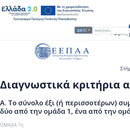
Αναζήτηση...
Επιλέξτε τη γλώσσα σας
EL
Αρχική
Στή
Διαγνωστικά κριτήρια 
Α. Το σύνολο έξι (ή περισσοτέρων) σ
δύο από την ομάδα 1, ένα από την ομά
ΟΜΑΔΑ 1η