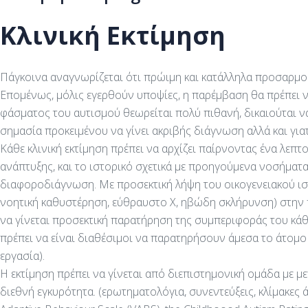
Κλινική Εκτίμηση
Πάγκοινα αναγνωρίζεται ότι πρώιμη και κατάλληλα προσαρμο
Επομένως, μόλις εγερθούν υποψίες, η παρέμβαση θα πρέπει να
φάσματος του αυτισμού θεωρείται πολύ πιθανή, δικαιούται να έ
σημασία προκειμένου να γίνει ακριβής διάγνωση αλλά και γι
Κάθε κλινική εκτίμηση πρέπει να αρχίζει παίρνοντας ένα λεπ
ανάπτυξης, και το ιστορικό σχετικά με προηγούμενα νοσήματα. 
διαφοροδιάγνωση. Με προσεκτική λήψη του οικογενειακού ιστο
νοητική καθυστέρηση, εύθραυστο X, ηβώδη σκλήρυνση) στην π
να γίνεται προσεκτική παρατήρηση της συμπεριφοράς του κάθ
πρέπει να είναι διαθέσιμοι να παρατηρήσουν άμεσα το άτομο 
εργασία).
Η εκτίμηση πρέπει να γίνεται από διεπιστημονική ομάδα με με
διεθνή εγκυρότητα. (ερωτηματολόγια, συνεντεύξεις, κλίμακες ά