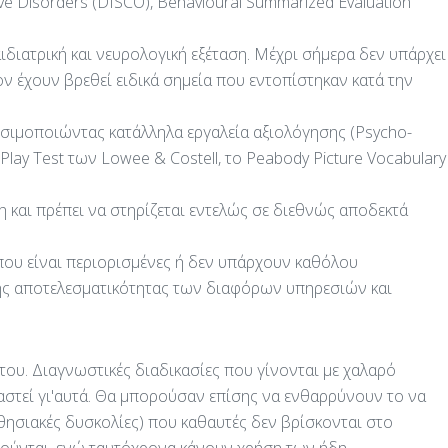
ive Disorders (DISCO), Behavioural Summarized Evaluation
παιδιατρική και νευρολογική εξέταση. Μέχρι σήμερα δεν υπάρχει
σον έχουν βρεθεί ειδικά σημεία που εντοπίστηκαν κατά την
χρησιμοποιώντας κατάλληλα εργαλεία αξιολόγησης (Psycho-
 Play Test των Lowee & Costell, το Peabody Picture Vocabulary
ση και πρέπει να στηρίζεται εντελώς σε διεθνώς αποδεκτά
όπου είναι περιορισμένες ή δεν υπάρχουν καθόλου
 της αποτελεσματικότητας των διαφόρων υπηρεσιών και
ς του. Διαγνωστικές διαδικασίες που γίνονται με χαλαρό
αστεί γι'αυτά. Θα μπορούσαν επίσης να ενθαρρύνουν το να
θησιακές δυσκολίες) που καθαυτές δεν βρίσκονται στο