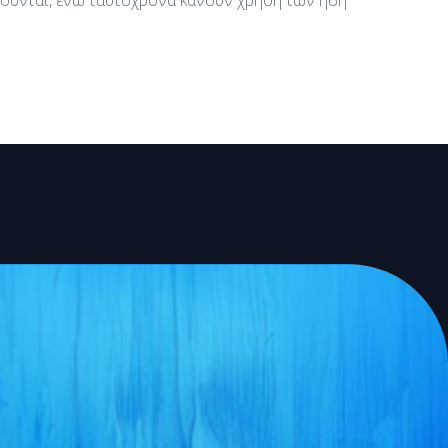
αιούνται, ενώ ταυτόχρονα κάνουν χρήση των ήδη