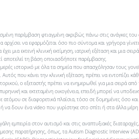
σμένη παρέμβαση φτιαγμένη ακριβώς πάνω στις ανάγκες του 
 αρχίσει να εφαρμόζεται όσο πιο σύντομα και γρήγορα γίνετα
χει μια εκτενή κλινική εκτίμηση, ιατρική εξέταση και μια σει
ατί αποτελεί τη βάση οποιασδήποτε παρέμβασης.
τομερές ιστορικό με όλα τα σημεία που απασχόλησαν τους γονε
Αυτός που κάνει την κλινική εξέταση, πρέπει να εντοπίζει κάθ
ρικού, ο εξεταστής πρέπει να ενημερωθεί για μια σειρά από 
υρηνική και εκτεταμένη οικογένεια, επειδή μπορεί να υποδει
ε ατόμου σε διαφορετικά πλαίσια, τόσο σε δομημένες όσο και
ή να δουν ένα video που γυρίστηκε στο σπίτι ή στα άλλα μέρη
γάλη εμπειρία στον αυτισμό και στις αναπτυξιακές διαταραχές
μεσης παρατήρησης, όπως, τα Autism Diagnostic Interview (ADL