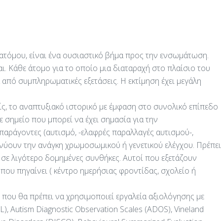
ατόμου, είναι ένα ουσιαστικό βήμα προς την ενσωμάτωση.
ι. Κάθε άτομο για το οποίο μια διαταραχή στο πλαίσιο του
ρά από συμπληρωματικές εξετάσεις. Η εκτίμηση έχει μεγάλη
ίς, το αναπτυξιακό ιστορικό με έμφαση στο συνολικό επίπεδο
ε σημείο που μπορεί να έχει σημασία για την
παράγοντες (αυτισμό, -ελαφρές παραλλαγές αυτισμού-,
κνύουν την ανάγκη χρωμοσωμικού ή γενετικού ελέγχου. Πρέπει
 σε λιγότερο δομημένες συνθήκες. Αυτοί που εξετάζουν
 που πηγαίνει ( κέντρο ημερήσιας φροντίδας, σχολείο ή
, που θα πρέπει να χρησιμοποιεί εργαλεία αξιολόγησης με
), Autism Diagnostic Observation Scales (ADOS), Vineland