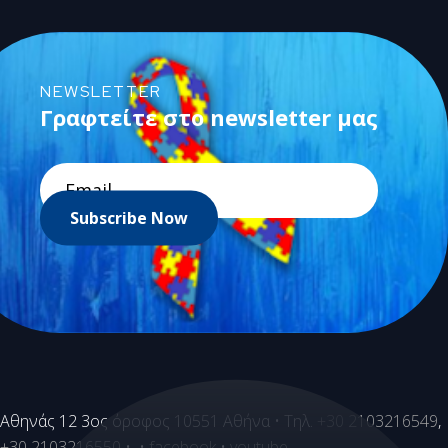
NEWSLETTER
Γραφτείτε στο newsletter μας
Subscribe Now
Aθηνάς 12 3ος όροφος 10551 Αθήνα • Τηλ.
+30 2103216549
,
+30 2103216550
• •
facebook
•
youtube