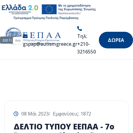
Αριάδνη ΙΙ
Τηλ:
Αναζήτηση...
Επιλέξτε τη γλώσσα σας
ΔΩΡΕΑ
EL
gspap@autismgreece.gr
+210-
3216550
08 Μάι 2023
Εμφανίσεις: 1872
ΔΕΛΤΙΟ ΤΥΠΟΥ ΕΕΠΑΑ - 7o