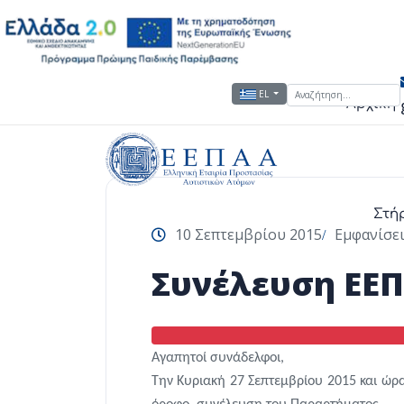
Αναζήτηση...
Επιλέξτε τη γλώσσα σας
EL
Αρχική
Στή
10 Σεπτεμβρίου 2015
Εμφανίσει
Συνέλευση ΕΕ
Αγαπητοί συνάδελφοι,
Την Κυριακή 27 Σεπτεμβρίου 2015 και ώρα 