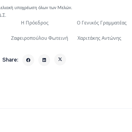
μελιακή υποχρέωση όλων των Μελών.
.Σ.
Η Πρόεδρος
Ο Γενικός Γραμματέας
Ζαφειροπούλου Φωτεινή
Χαριτάκης Αντώνης
σκληση Υποβολής Υποψηφιοτήτων Συνέδρων