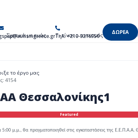
ΔΩΡΕΑ
gspap@autismgreece.gr
Τηλ: +210-3216550
Σχετικά με εμάς
Τι είναι ο αυτισμός
Νέα & Εκ
ριξε το έργο μας
ς: 4154
ΠΑΑ Θεσσαλονίκης1
Featured
5:00 μ.μ., θα πραγματοποιηθεί στις εγκαταστάσεις της Ε.Ε.Π.Α.Α. Θ