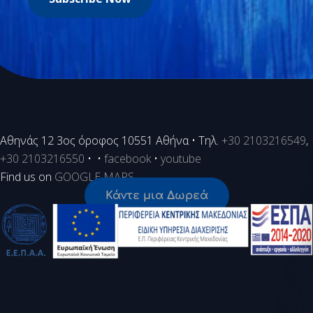
Aθηνάς 12 3ος όροφος 10551 Αθήνα • Τηλ.
+30 2103216549
,
+30 2103216550
• •
facebook
•
youtube
Find us on
GOOGLE MAPS
Κάντε μια Δωρεά