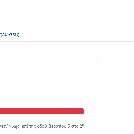
δηλώσεις
ο
εσ/ νίκης, επί της οδού Βερατίου 5 στο 2