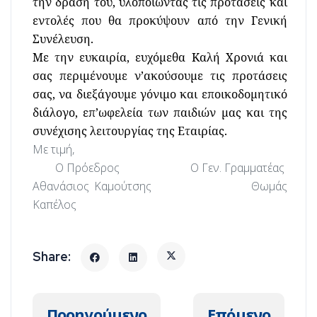
την δράση του, υλοποιώντας τις προτάσεις και
εντολές που θα προκύψουν από την Γενική
Συνέλευση.
Με την ευκαιρία, ευχόμεθα Καλή Χρονιά και
σας περιμένουμε ν’ακούσουμε τις προτάσεις
σας, να διεξάγουμε γόνιμο και εποικοδομητικό
διάλογο, επ’ωφελεία των παιδιών μας και της
συνέχισης λειτουργίας της Εταιρίας.
Με τιμή,
Ο Πρόεδρος Ο Γεν. Γραμματέας
Αθανάσιος Καμούτσης Θωμάς
Καπέλος
Προηγούμενο άρθρο: Συνέλευση ΕΕ
Επόμενο άρθρο
Προηγούμενο
Επόμενο