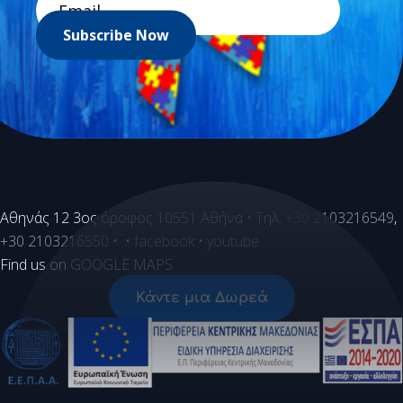
Subscribe Now
Aθηνάς 12 3ος όροφος 10551 Αθήνα • Τηλ.
+30 2103216549
,
+30 2103216550
• •
facebook
•
youtube
Find us on
GOOGLE MAPS
Κάντε μια Δωρεά