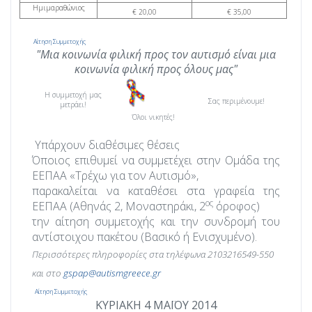
Ημιμαραθώνιος
€ 20,00
€ 35,00
Αίτηση Συμμετοχής
"Μια κοινωνία φιλική προς τον αυτισμό είναι μια
κοινωνία φιλική προς όλους μας"
Η συμμετοχή μας
Σας περιμένουμε!
μετράει!
Όλοι νικητές!
Υπάρχουν διαθέσιμες θέσεις
Όποιος επιθυμεί να συμμετέχει στην Ομάδα της
ΕΕΠΑΑ «Τρέχω για τον Αυτισμό»,
παρακαλείται να καταθέσει στα γραφεία της
ος
ΕΕΠΑΑ (Αθηνάς 2, Μοναστηράκι, 2
όροφος)
την αίτηση συμμετοχής και την συνδρομή του
αντίστοιχου πακέτου (Βασικό ή Ενισχυμένο).
Περισσότερες πληροφορίες στα τηλέφωνα 2103216549-550
και στο
gspap
@
autismgreece
.
gr
Αίτηση Συμμετοχής
ΚΥΡΙΑΚΗ 4 ΜΑΪΟΥ 2014