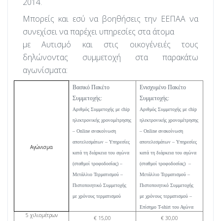
2014.
Μπορείς και εσύ να βοηθήσεις την ΕΕΠΑΑ να
συνεχίσει να παρέχει υπηρεσίες στα άτομα
με Αυτισμό και στις οικογένειές τους
δηλώνοντας συμμετοχή στα παρακάτω
αγωνίσματα:
Βασικό Πακέτο
Ενισχυμένο Πακέτο
Συμμετοχής:
Συμμετοχής:
Αριθμός Συμμετοχής με chip
Αριθμός Συμμετοχής με chip
ηλεκτρονικής χρονομέτρησης
ηλεκτρονικής χρονομέτρησης
– Οnline ανακοίνωση
– Online ανακοίνωση
αποτελεσμάτων – Υπηρεσίες
αποτελεσμάτων – Υπηρεσίες
Αγώνισμα
κατά τη διάρκεια του αγώνα
κατά τη διάρκεια του αγώνα
(σταθμοί τροφοδοσίας) –
(σταθμοί τροφοδοσίας)
–
Μετάλλιο Τερματισμού –
Μετάλλιο Τερματισμού –
Πιστοποιητικό Συμμετοχής
Πιστοποιητικό Συμμετοχής
με χρόνους τερματισμού
με χρόνους τερματισμού –
Επίσημο T-shirt του Αγώνα
5 χιλιομέτρων
€ 15,00
€ 30,00