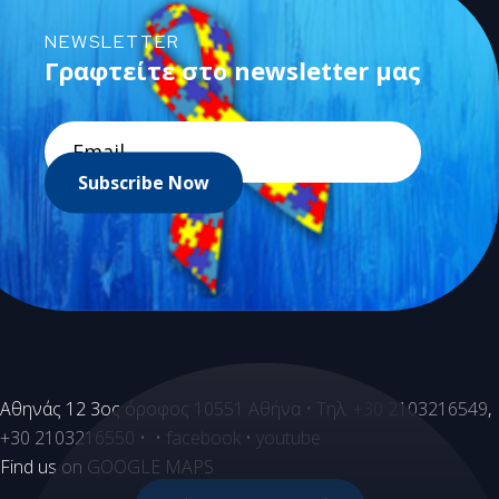
NEWSLETTER
Γραφτείτε στο newsletter μας
Subscribe Now
Aθηνάς 12 3ος όροφος 10551 Αθήνα • Τηλ.
+30 2103216549
,
+30 2103216550
• •
facebook
•
youtube
Find us on
GOOGLE MAPS