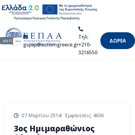
Τρέχω για τον αυτισμό
Τηλ:
Αναζήτηση...
Επιλέξτε τη γλώσσα σας
ΔΩΡΕΑ
EL
gspap@autismgreece.gr
+210-
3216550
07 Μαρτίου 2014
Εμφανίσεις: 4606
3ος Ημιμαραθώνιος