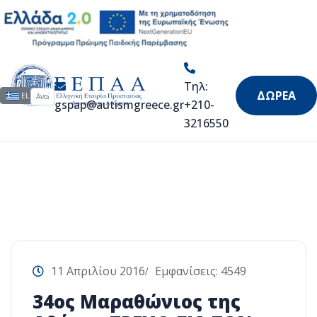
Τρέχω για τον αυτισμό
Τηλ:
Αναζήτηση...
Επιλέξτε τη γλώσσα σας
ΔΩΡΕΑ
EL
gspap@autismgreece.gr
+210-
3216550
11 Απριλίου 2016
Εμφανίσεις: 4549
34ος Μαραθώνιος της