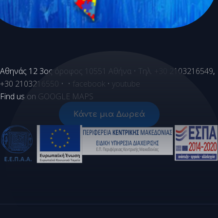
Aθηνάς 12 3ος όροφος 10551 Αθήνα • Τηλ.
+30 2103216549
,
+30 2103216550
• •
facebook
•
youtube
Find us on
GOOGLE MAPS
Κάντε μια Δωρεά