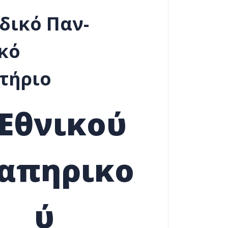
δικό Παν-
κό
τήριο
 Εθνικού
απηρικο
ύ