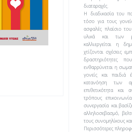
διαταραχές.
Η διαδικασία του πα
τόσο για τους γονεί
ασφαλές πλαίσιο του
υλικά και των μο
καλλιεργείται η δη
χτίζονται σχέσεις ε
δραστηριότητες πο
ενθαρρύνεται η σωματ
γονείς και παιδιά 
κατανόηση των α
επιθετικότητα και 
τρόπους επικοινωνί
συνεργασία και βασίζε
αλληλοσεβασμό, βελτ
τους συνομηλίκους και 
Περισσότερες πληροφ