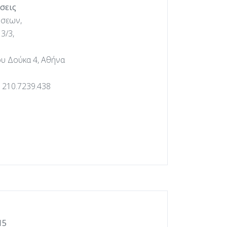
σεις
ήσεων,
3/3,
υ Δούκα 4, Αθήνα
, 210.7239.438
15