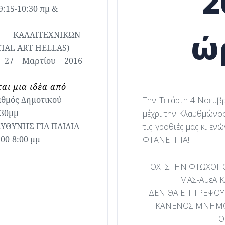
2
:15-10:30 πμ &
ώ
ΚΑΛΛΙΤΕΧΝΙΚΩΝ
IAL ART HELLAS)
 27 Μαρτίου 2016
αι μια ιδέα από
θμός Δημοτικού
Την Τετάρτη 4 Νοεμβρί
:30μμ
μέχρι την Κλαυθμώνος
ΥΘΥΝΗΣ ΓΙΑ ΠΑΙΔΙΑ
τις γροθιές μας κι εν
00-8:00 μμ
ΦΤΑΝΕΙ ΠΙΑ!
ΟΧΙ ΣΤΗΝ ΦΤΩΧΟΠΟ
ΜΑΣ-ΑμεΑ Κ
ΔΕΝ ΘΑ ΕΠΙΤΡΕΨΟΥ
ΚΑΝΕΝΟΣ ΜΝΗΜΟΝΙ
Ο