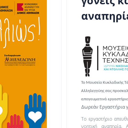
γονείς κ
αναπηρί
Το Μουσείο Κυκλαδικής Τ
Αλληλεγγύης σας προσκαλ
απογευματινά εργαστήρι
Δωρεάν Εργαστήρια γι
Το εργαστήριο απευθύ
νοητική αναπηρία, 