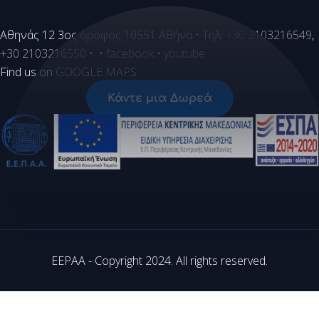
Aθηνάς 12 3ος όροφος 10551 Αθήνα • Τηλ.
+30 2103216549
,
+30 2103216550
• •
facebook
•
youtube
Find us on
GOOGLE MAPS
Κάντε μια Δωρεά
EEPAA - Copyright 2024. All rights reserved.