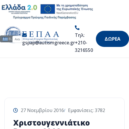
Εκδηλώσεις
Τηλ:
Αναζήτηση...
Επιλέξτε τη γλώσσα σας
ΔΩΡΕΑ
EL
gspap@autismgreece.gr
+210-
3216550
27 Νοεμβρίου 2016
Εμφανίσεις: 3782
Xριστουγεννιάτικο