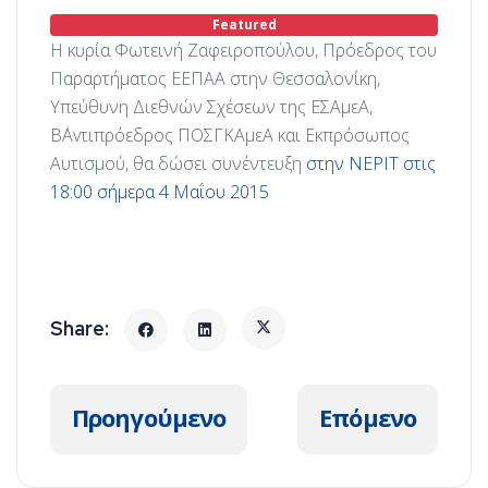
Featured
Η κυρία Φωτεινή Ζαφειροπούλου, Πρόεδρος του
Παραρτήματος ΕΕΠΑΑ στην Θεσσαλονίκη,
Υπεύθυνη Διεθνών Σχέσεων της ΕΣΑμεΑ,
Β΄Αvτιπρόεδρoς ΠΟΣΓΚΑμεΑ και Εκπρόσωπος
Αυτισμού, θα δώσει συνέντευξη
στην ΝΕΡΙΤ στις
18:00 σήμερα 4 Μαΐου 2015
Προηγούμενο άρθρο: 4th East Europea
Επόμενο άρθρ
Προηγούμενο
Επόμενο