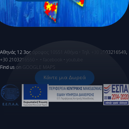
Aθηνάς 12 3ος όροφος 10551 Αθήνα • Τηλ.
+30 2103216549
,
+30 2103216550
• •
facebook
•
youtube
Find us on
GOOGLE MAPS
Κάντε μια Δωρεά