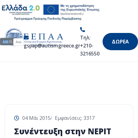
Εκδηλώσεις
Τηλ:
Αναζήτηση...
Επιλέξτε τη γλώσσα σας
ΔΩΡΕΑ
EL
gspap@autismgreece.gr
+210-
3216550
04 Μάι 2015
Εμφανίσεις: 3317
Συνέντευξη στην ΝΕΡΙΤ