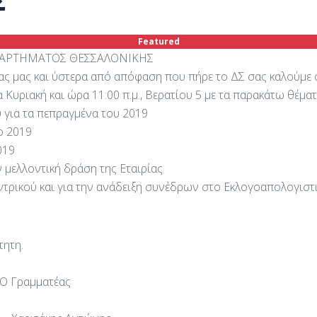
Σ
Featured
ΑΡΑΡΤΗΜΑΤΟΣ ΘΕΣΣΑΛΟΝΙΚΗΣ
ας μας και ύστερα από απόφαση που πήρε το ΔΣ σας καλούμε 
 Κυριακή και ώρα 11:00 π.μ., Βερατίου 5 με τα παρακάτω θέμα
 για τα πεπραγμένα του 2019
ο 2019
019
 μελλοντική δράση της Εταιρίας
κεντρικού και για την ανάδειξη συνέδρων στο Εκλογοαπολογιστ
τητη.
μματέας