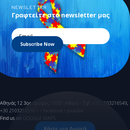
NEWSLETTER
Γραφτείτε στο newsletter μας
Subscribe Now
Aθηνάς 12 3ος όροφος 10551 Αθήνα • Τηλ.
+30 2103216549
,
+30 2103216550
• •
facebook
•
youtube
Find us on
GOOGLE MAPS
Κάντε μια Δωρεά