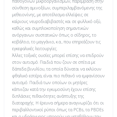
παθογόνων μικροοργανισμών, παρέμβαση στην
σύνθεση αμινοξέων, συμπεριλαμβανόμενης της
μεθειονίνης, με αποτέλεσμα ελλείψεις σε
καίριους νευροδιαβιβαστές και σε φυλλικό οξύ,
καθώς και συμπλοκοποίηση σημαντικών
ανόργανων συστατικών όπως ο σίδηρος, το
κοβάλτιο, το μαγγάνιο, κ.α., που επηρεάζουν τις
εγκεφαλικές λειτουργίες.
Άλλες τοξικές ουσίες μπορεί επίσης να επιδρούν
στον αυτισμό. Παιδιά που ζουν σε σπίτια με
δάπεδα βινυλίου, τα οποία δύναται να εκλύουν
φθαλικό εστέρα, είναι πιο πιθανό να εμφανίσουν
αυτισμό. Παιδιά των οποίων οι μητέρες
κάπνιζαν κατά την εγκυμοσύνη έχουν επίσης
διπλάσιες πιθανότητες ανάπτυξης της
διαταραχής. Η έρευνα σήμερα αναγνωρίζει ότι οι
περιβαλλοντικοί ρύποι όπως τα PCBs, τα PBDEs
και ο υδράργυρος μπορούν να μεταβάλουν την