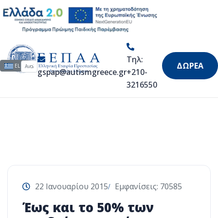
Άρθρα & Video
Τηλ:
Αναζήτηση...
Επιλέξτε τη γλώσσα σας
ΔΩΡΕΑ
EL
gspap@autismgreece.gr
+210-
3216550
22 Ιανουαρίου 2015
Εμφανίσεις: 70585
Έως και το 50% των