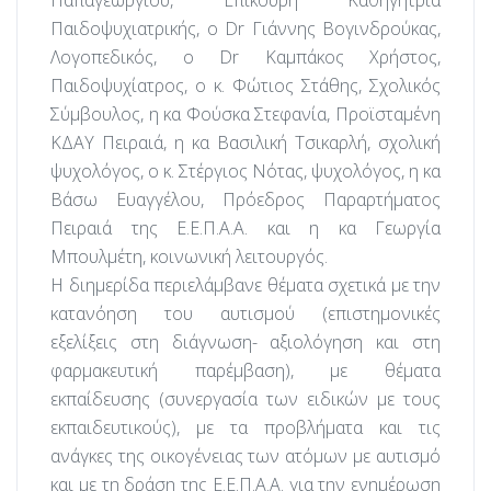
Παιδοψυχιατρικής, ο Dr Γιάννης Βογινδρούκας,
Λογοπεδικός, ο Dr Καμπάκος Χρήστος,
Παιδοψυχίατρος, ο κ. Φώτιος Στάθης, Σχολικός
Σύμβουλος, η κα Φούσκα Στεφανία, Προϊσταμένη
ΚΔΑΥ Πειραιά, η κα Βασιλική Τσικαρλή, σχολική
ψυχολόγος, ο κ. Στέργιος Νότας, ψυχολόγος, η κα
Βάσω Ευαγγέλου, Πρόεδρος Παραρτήματος
Πειραιά της Ε.Ε.Π.Α.Α. και η κα Γεωργία
Μπουλμέτη, κοινωνική λειτουργός.
Η διημερίδα περιελάμβανε θέματα σχετικά με την
κατανόηση του αυτισμού (επιστημονικές
εξελίξεις στη διάγνωση- αξιολόγηση και στη
φαρμακευτική παρέμβαση), με θέματα
εκπαίδευσης (συνεργασία των ειδικών με τους
εκπαιδευτικούς), με τα προβλήματα και τις
ανάγκες της οικογένειας των ατόμων με αυτισμό
και με τη δράση της Ε.Ε.Π.Α.Α. για την ενημέρωση