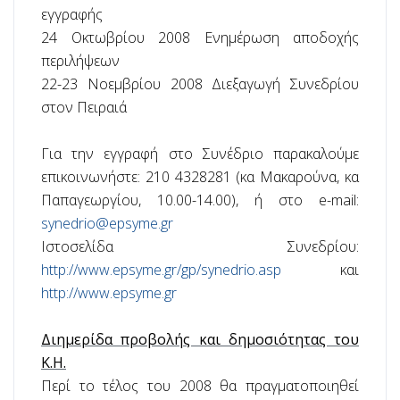
εγγραφής
24 Οκτωβρίου 2008
Ενημέρωση αποδοχής
περιλήψεων
22-23 Νοεμβρίου 2008
Διεξαγωγή Συνεδρίου
στον Πειραιά
Για την εγγραφή στο Συνέδριο παρακαλούμε
επικοινωνήστε: 210 4328281 (κα Μακαρούνα, κα
Παπαγεωργίου, 10.00-14.00), ή στο
e
-
mail
:
synedrio@epsyme.gr
Ιστοσελίδα Συνεδρίου:
http://www.epsyme.gr/gp/synedrio.asp
και
http://www.epsyme.gr
Διημερίδα προβολής και δημοσιότητας του
Κ.Η.
Περί το τέλος του 2008 θα πραγματοποιηθεί