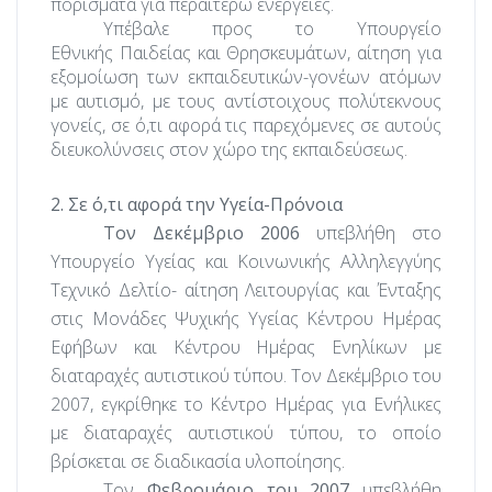
πορίσματα για περαιτέρω ενέργειες.
Υπέβαλε προς το Υπουργείο
Εθνικής
Παιδείας και Θρησκευμάτων, αίτηση για
εξομοίωση των εκπαιδευτικών-γονέων ατόμων
με αυτισμό, με τους αντίστοιχους πολύτεκνους
γονείς, σε ό,τι αφορά τις
παρεχόμενες σε αυτούς
διευκολύνσεις στον χώρο της εκπαιδεύσεως.
2. Σε ό,τι αφορά την Υγεία-Πρόνοια
Τον Δεκέμβριο 2006
υπεβλήθη στο
Υπουργείο Υγείας
και Κοινωνικής Αλληλεγγύης
Τεχνικό Δελτίο- αίτηση Λειτουργίας και Ένταξης
στις Μονάδες Ψυχικής Υγείας Κέντρου Ημέρας
Εφήβων και Κέντρου Ημέρας Ενηλίκων με
διαταραχές αυτιστικού τύπου. Τον Δεκέμβριο του
2007, εγκρίθηκε το Κέντρο Ημέρας για Ενήλικες
με διαταραχές αυτιστικού τύπου, το οποίο
βρίσκεται σε διαδικασία υλοποίησης.
Τον
Φεβρουάριο του 2007
υπεβλήθη