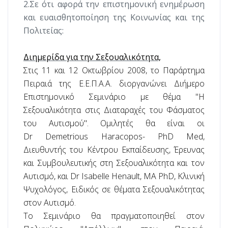
2.Σε ότι αφορά την επιστημονική ενημέρωση
και ευαισθητοποίηση της Κοινωνίας και της
Πολιτείας:
Διημερίδα για την Σεξουαλικότητα,
Στις 11 και 12 Οκτωβρίου 2008, το Παράρτημα
Πειραιά της Ε.Ε.Π.Α.Α. διοργανώνει Διήμερο
Επιστημονικό Σεμινάριο με θέμα "Η
Σεξουαλικότητα στις Διαταραχές του Φάσματος
του Αυτισμού". Ομιλητές θα είναι οι
Dr
Demetrious
Haracopos
-
PhD
Med
,
Διευθυντής του Κέντρου Εκπαίδευσης, Έρευνας
και Συμβουλευτικής στη Σεξουαλικότητα και τον
Αυτισμό, και
Dr
Isabelle
Henault
,
MA
PhD
, Κλινική
Ψυχολόγος, Ειδικός σε θέματα Σεξουαλικότητας
στον Αυτισμό.
Το Σεμινάριο θα πραγματοποιηθεί στον