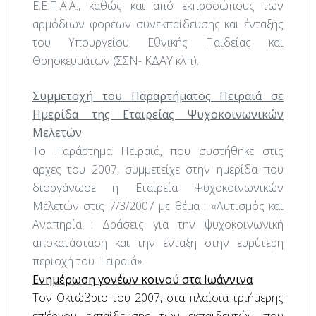
Ε.Ε.Π.Α.Α., καθώς και από εκπροσώπους των
αρμόδιων φορέων συνεκπαίδευσης και ένταξης
του Υπουργείου Εθνικής Παιδείας και
Θρησκευμάτων (ΣΣΝ- ΚΔΑΥ κλπ).
Συμμετοχή του Παραρτήματος Πειραιά σε
Ημερίδα της Εταιρείας Ψυχοκοινωνικών
Μελετών
Το Παράρτημα Πειραιά, που συστήθηκε στις
αρχές του 2007, συμμετείχε στην ημερίδα που
διοργάνωσε η Εταιρεία Ψυχοκοινωνικών
Μελετών στις 7/3/2007 με θέμα : «Αυτισμός και
Αναπηρία : Δράσεις για την ψυχοκοινωνική
αποκατάσταση και την ένταξη στην ευρύτερη
περιοχή του Πειραιά»
Ενημέρωση γονέων κοινού στα Ιωάννινα
Τον Οκτώβριο του 2007, στα πλαίσια τριήμερης
επ'έργου εκπαίδευσης των εκπαιδευτών που