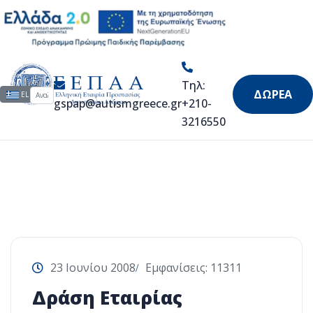
Άρθρα & Video
Τηλ:
Αναζήτηση...
Επιλέξτε τη γλώσσα σας
ΔΩΡΕΑ
EL
gspap@autismgreece.gr
+210-
3216550
23 Ιουνίου 2008
Εμφανίσεις: 11311
Δράση Εταιρίας