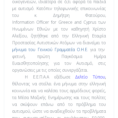
οικογενειών, ιδιαίτερα σε ό,τι αφορά τα παιδιά
με αυτισμό. Κατόπιν τηλεφωνικής επικοινωνίας
του κ. Δημήτρη Φατούρου,
Information
Officer
for
Greece
and
Cyprus
των
Ηνωμένων Εθνών με τον καθηγητή Χρίστο
Αλεξίου, ζητήθηκε από την Ελληνική Εταιρία
Προστασίας Αυτιστικών Ατόμων να διανείμει το
μήνυμα του Γενικού Γραμματέα Ο.Η.Ε
.
για την
φετινή, πρώτη Παγκόσμια Ημέρα
Ευαισθητοποίησης για τον Αυτισμό, στις
οργανώσεις με τις οποίες συνεργάζεται.
Η Ε.Ε.Π.Α.Α εξέδωσε
Δελτίο Τύπου
,
θέλοντας να στείλει ένα μήνυμα στην ελληνική
κοινωνία και να καλέσει τους αρμόδιους φορείς,
τα Μέσα Μαζικής Ενημέρωσης και τους πολίτες
να σκύψουν επάνω από το πρόβλημα του
αυτισμού, ώστε να αναδειχθούν τα προβλήματα
που αντιμετωπίζουν οι τουλάχιστον 50.000-