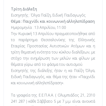
Τρίτη Διάλεξη
Εισηγητής : Όλγα Παΐζη, Ειδική Παιδαγωγός
Θέμα :
Παιχνίδι και κοινωνική αλληλεπίδραση
Ημερομηνία : 13 Απριλίου, 11:00
Την
Κυριακή 13 Απριλίου πραγματοποιήθηκε από
το παράρτημα Θεσσαλονίκης της Ελληνικής
Εταιρίας Προστασίας Αυτιστικών Ατόμων και η
τρίτη θεματική ενότητα του κύκλου διαλέξεων, με
στόχο την ενημέρωση των μελών και φίλων με
θέματα γύρω από το φάσμα του αυτισμού.
Εισηγητής της διάλεξης ήταν η κα Παΐζη Όλγα,
Ειδική Παιδαγωγός, και θέμα της ήταν «Παιχνίδι
και κοινωνική αλληλεπίδραση».
Τα γραφεία της Ε.Ε.Π.Α.Α. ( Ολυμπιάδος 21, 2310
241 287 ) κάθε Σάββατο 5 με 7 μ.μ. είναι ανοικτά