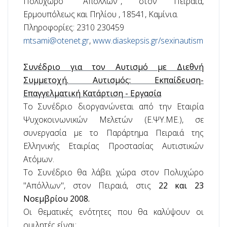
Πολυχώρο "Απόλλων", στον Πειραιά,
Ερμουπόλεως και Πηλίου , 18541, Καμίνια.
Πληροφορίες: 2310 230459
mtsami@otenet.gr
,
www.diaskepsis.gr/sexinautis
m
Συνέδριο για τον Αυτισμό με Διεθνή
Συμμετοχή. Αυτισμός: Εκπαίδευση-
Επαγγελματική Κατάρτιση - Εργασία
Το Συνέδριο διοργανώνεται από την Εταιρία
Ψυχοκοινωνικών Μελετών (Ε.ΨΥ.ΜΕ.), σε
συνεργασία με το Παράρτημα Πειραιά της
Ελληνικής Εταιρίας Προστασίας Αυτιστικών
Ατόμων.
Το Συνέδριο θα λάβει χώρα στον Πολυχώρο
"Απόλλων", στον Πειραιά, στις
22 και 23
Νοεμβρίου 2008.
Οι θεματικές ενότητες που θα καλύψουν οι
ομιλητές είναι: