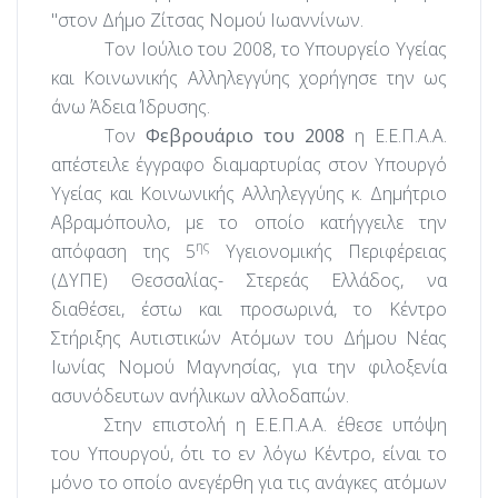
"στον Δήμο Ζίτσας Νομού Ιωαννίνων.
Τον Ιούλιο του 2008, το Υπουργείο Υγείας
και Κοινωνικής Αλληλεγγύης χορήγησε την ως
άνω Άδεια Ίδρυσης.
Τον
Φεβρουάριο του 2008
η Ε.Ε.Π.Α.Α.
απέστειλε έγγραφο διαμαρτυρίας στον Υπουργό
Υγείας και Κοινωνικής Αλληλεγγύης κ. Δημήτριο
Αβραμόπουλο, με το οποίο κατήγγειλε την
ης
απόφαση της 5
Υγειονομικής Περιφέρειας
(ΔΥΠΕ) Θεσσαλίας- Στερεάς Ελλάδος, να
διαθέσει, έστω και προσωρινά, το Κέντρο
Στήριξης Αυτιστικών Ατόμων του Δήμου Νέας
Ιωνίας Νομού Μαγνησίας, για την φιλοξενία
ασυνόδευτων ανήλικων αλλοδαπών.
Στην επιστολή η Ε.Ε.Π.Α.Α. έθεσε υπόψη
του Υπουργού, ότι το εν λόγω Κέντρο, είναι το
μόνο το οποίο ανεγέρθη για τις ανάγκες ατόμων