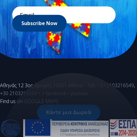
Subscribe Now
Aθηνάς 12 3ος όροφος 10551 Αθήνα • Τηλ.
+30 2103216549
,
+30 2103216550
• •
facebook
•
youtube
Find us on
GOOGLE MAPS
Κάντε μια Δωρεά