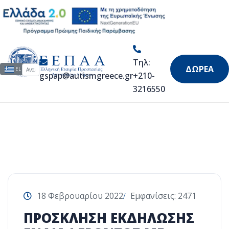
Αριάδνη ΙΙ
Τηλ:
Αναζήτηση...
Επιλέξτε τη γλώσσα σας
ΔΩΡΕΑ
EL
gspap@autismgreece.gr
+210-
3216550
18 Φεβρουαρίου 2022
Εμφανίσεις: 2471
ΠΡΟΣΚΛΗΣΗ ΕΚΔΗΛΩΣΗΣ