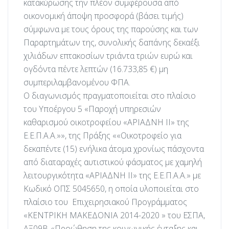
κατακύρωσης την πλέον συμφέρουσα από
οικονομική άποψη προσφορά (βάσει τιμής)
σύμφωνα με τους όρους της παρούσης και των
Παραρτημάτων της, συνολικής δαπάνης δεκαέξι
χιλιάδων επτακοσίων τριάντα τριών ευρώ και
ογδόντα πέντε λεπτών (16.733,85 €) μη
συμπεριλαμβανομένου ΦΠΑ.
Ο διαγωνισμός πραγματοποιείται στο πλαίσιο
του Υποέργου 5 «Παροχή υπηρεσιών
καθαρισμού οικοτροφείου «ΑΡΙΑΔΝΗ ΙΙ» της
Ε.Ε.Π.Α.Α.»», της Πράξης ««Οικοτροφείο για
δεκαπέντε (15) ενήλικα άτομα χρονίως πάσχοντα
από διαταραχές αυτιστικού φάσματος με χαμηλή
λειτουργικότητα «ΑΡΙΑΔΝΗ ΙΙ» της Ε.Ε.Π.Α.Α.» με
Κωδικό ΟΠΣ 5045650, η οποία υλοποιείται στο
πλαίσιο του Επιχειρησιακού Προγράμματος
«ΚΕΝΤΡΙΚΗ ΜΑΚΕΔΟΝΙΑ 2014-2020 » του ΕΣΠΑ,
ΑΞ09Β-«Προώθηση της κοινωνικής ένταξης και