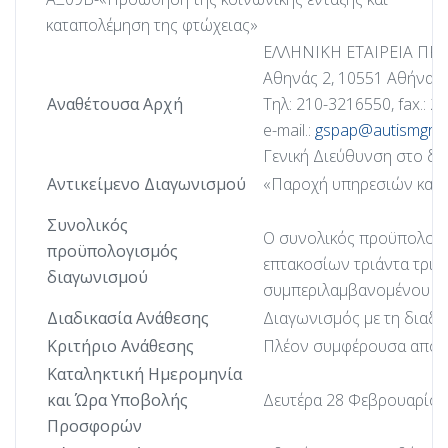
καταπολέμηση της φτώχειας»
ΕΛΛΗΝΙΚΗ ΕΤΑΙΡΕΙΑ ΠΡΟ
Αθηνάς 2, 10551 Αθήνα
Αναθέτουσα Αρχή
Τηλ: 210-3216550, fax.: 
e-mail.:
gspap@autismgree
Γενική Διεύθυνση στο
Αντικείμενο Διαγωνισμού
«Παροχή υπηρεσιών καθαρ
Συνολικός
Ο συνολικός προϋπολογισ
προϋπολογισμός
επτακοσίων τριάντα τριών
διαγωνισμού
συμπεριλαμβανομένου 
Διαδικασία Ανάθεσης
Διαγωνισμός με τη διαδικ
Κριτήριο Ανάθεσης
Πλέον συμφέρουσα από ο
Καταληκτική Ημερομηνία
και Ώρα Υποβολής
Δευτέρα 28 Φεβρουαρίου 
Προσφορών