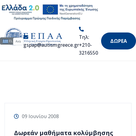
Ανακοινώσεις
Τηλ:
Αναζήτηση...
Επιλέξτε τη γλώσσα σας
ΔΩΡΕΑ
EL
gspap@autismgreece.gr
+210-
3216550
09 Ιουνίου 2008
Δωρεάν μαθήματα κολύμβησης