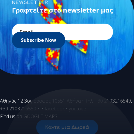
NEWSLETTER
Γραφτείτε στο newsletter μας
Subscribe Now
Aθηνάς 12 3ος όροφος 10551 Αθήνα • Τηλ.
+30 2103216549
,
+30 2103216550
• •
facebook
•
youtube
Find us on
GOOGLE MAPS
Κάντε μια Δωρεά