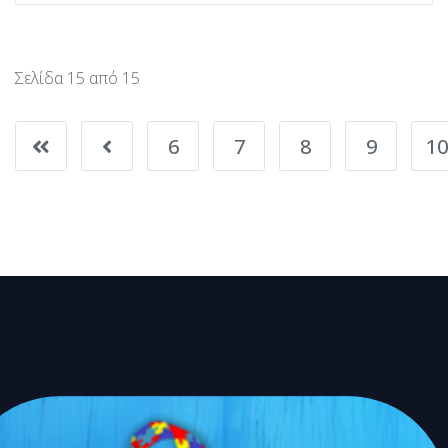
Σελίδα 15 από 15
6
7
8
9
10