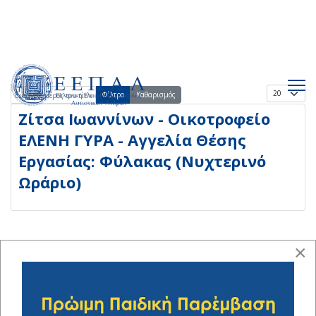
Εμφάνισ
Εισάγετε μέρος του τίτλου.
Φίλτρο
Καθαρισμός
Ζίτσα Ιωαννίνων - Οικοτροφείο
ΕΛΕΝΗ ΓΥΡΑ - Αγγελία Θέσης
Εργασίας: Φύλακας (Νυχτερινό
Ωράριο)
×