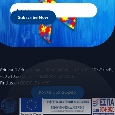
Subscribe Now
Aθηνάς 12 3ος όροφος 10551 Αθήνα • Τηλ.
+30 2103216549
,
+30 2103216550
• •
facebook
•
youtube
Find us on
GOOGLE MAPS
Κάντε μια Δωρεά